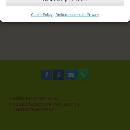
You might also like
Zuppa di miglio, zucca e piselli decorticati
Spaghetti con acciughe fresche, agretti e capperi
Cookie Policy
Dichiarazione sulla Privacy
minestrone alla genovese
GASTRO’ DI LAURETI LUISA
VICO DEL MARMO, 10 R 17100 SAVONA
C.F. LRTLSU79A69E975V