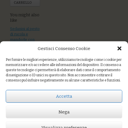
CARRELLO
You might also
like
Sedanini al pesto
di rucola e
mandorle con
scamorza filante
Gestisci Consenso Cookie
Polenta al sugo di
Per fornire le migliori esperienze, utilizziamo tecnologie come i cookie per
mare
memorizzare e/o accedere alle informazioni del dispositivo. Il consenso a
queste tecnologie ci permetterà di elaborare dati come il comportamento
Riso integrale alle
di navigazione o ID unici su questo sito. Non acconsentire o ritirare il
cime di rapa e
consenso può influire negativamente su alcune caratteristiche e funzioni.
verdure
Accetta
Prezzo:
€7,00
Nega
AGGIUNGI AL CARRELLO
Visualizza preferenze