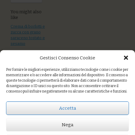
You might also
like
Crema di borlotti e
zucca con grano
saraceno tostato e
sesamo
Linguine di grani
Gestisci Consenso Cookie
antichi al sugo di
mare
Per fornire le migliori esperienze, utilizziamo tecnologie come i cookie per
memorizzare e/o accedere alle informazioni del dispositivo. Il consenso a
Vellutata di
queste tecnologie ci permetterà di elaborare dati come il comportamento
verdure di
di navigazione o ID unici su questo sito. Non acconsentire o ritirare il
stagione e cozze
consenso può influire negativamente su alcune caratteristiche e funzioni.
al vapore piccanti
Accetta
Prezzo:
€9,00
Nega