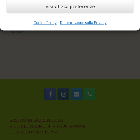
AGGIUNGI AL CARRELLO
Visualizza preferenze
You might also like
Riso integrale e Venere con zucchette, mandorle, menta
Polenta di mais integrale al ragù di lenticchie
Cookie Policy
Dichiarazione sulla Privacy
Farro monococco con crema di peperoni e filetti di sarde
scottati
GASTRO’ DI LAURETI LUISA
VICO DEL MARMO, 10 R 17100 SAVONA
C.F. LRTLSU79A69E975V