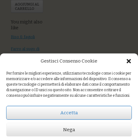
AGGIUNGI AL
CARRELLO
You might also
like
Riso & fagioli
Farro al sugo di
pesce azzurro,
Gestisci Consenso Cookie
capperi e
pomodoro fresco
Per fornire le migliori esperienze, utilizziamo tecnologie come i cookie per
Riso integrale con
memorizzare e/o accedere alle informazioni del dispositivo. Il consenso a
crema di zucca,
queste tecnologie ci permetterà di elaborare dati come il comportamento
di navigazione o ID unici su questo sito. Non acconsentire o ritirare il
semi tostati alla
consenso può influire negativamente su alcune caratteristiche e funzioni.
paprika e
mandarino
Accetta
Nega
Prezzo:
€13,00