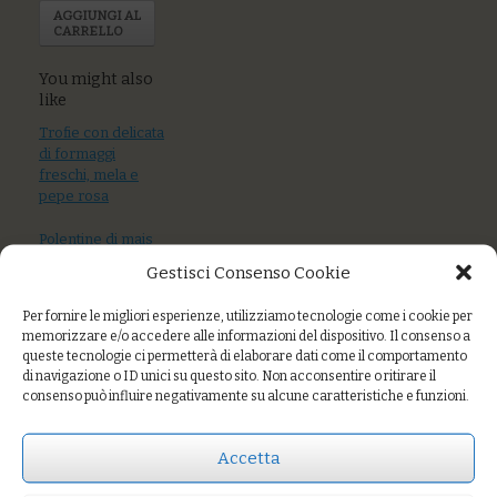
AGGIUNGI AL
CARRELLO
You might also
like
Trofie con delicata
di formaggi
freschi, mela e
pepe rosa
Polentine di mais
integrale con
Gestisci Consenso Cookie
fonduta di
formaggi e
Per fornire le migliori esperienze, utilizziamo tecnologie come i cookie per
nocciole
memorizzare e/o accedere alle informazioni del dispositivo. Il consenso a
queste tecnologie ci permetterà di elaborare dati come il comportamento
Gnocchi di patate
di navigazione o ID unici su questo sito. Non acconsentire o ritirare il
con crema di
consenso può influire negativamente su alcune caratteristiche e funzioni.
batata rossa
dolce, ragù bianco
di sedano rapa,
Accetta
arachidi salate