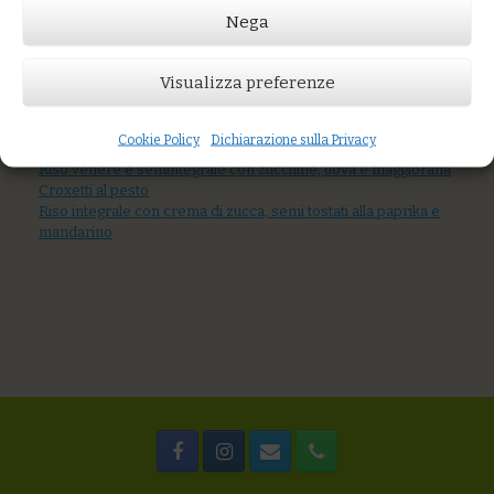
Nega
Prezzo:
€14,00
Visualizza preferenze
AGGIUNGI AL CARRELLO
Cookie Policy
Dichiarazione sulla Privacy
You might also like
Riso venere e semintegrale con zucchine, uova e maggiorana
Croxetti al pesto
Riso integrale con crema di zucca, semi tostati alla paprika e
mandarino