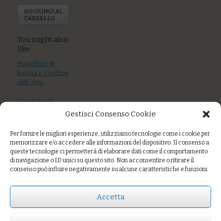
AGGIUNGI AL
CARRELLO
You might also
like
Polpettine di
legumi e verdure
dell’orto
Crostone al
pomodoro con
Gestisci Consenso Cookie
filetto di pesce
azzurro scottato
Per fornire le migliori esperienze, utilizziamo tecnologie come i cookie per
memorizzare e/o accedere alle informazioni del dispositivo. Il consenso a
Burger di polpo,
queste tecnologie ci permetterà di elaborare dati come il comportamento
patate al forno,
di navigazione o ID unici su questo sito. Non acconsentire o ritirare il
insalatina e
consenso può influire negativamente su alcune caratteristiche e funzioni.
pomodori freschi,
ketchup “home
made”
Accetta