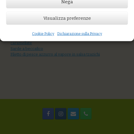
Nega
Prezzo:
€8,00
Visualizza preferenze
AGGIUNGI AL CARRELLO
You might also like
Cookie Policy
Dichiarazione sulla Privacy
scaloppa di baccalà agli aromi con carciofi e cipolle rosse
caramellate
Sarde a beccafico
Filetto di pesce azzurro al vapore in salsa tzazichi