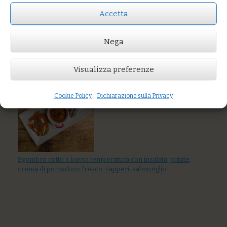
Accetta
Prezzo:
€3,50
Nega
AGGIUNGI AL CARRELLO
You might also like
Visualizza preferenze
Tartare di tonnetto con cruditè di carciofi
Cookie Policy
Dichiarazione sulla Privacy
Sgombro cotto a bassa temperatura con insalata, patate,
crema di pomodoro fresco, capperi, salmoriglio