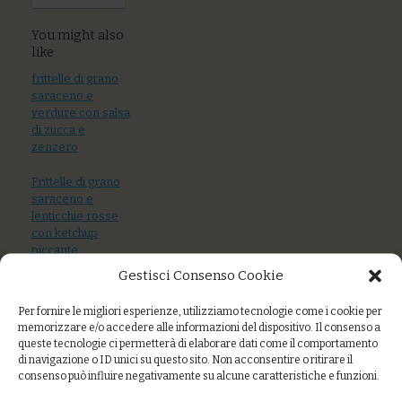
You might also
like
frittelle di grano
saraceno e
verdure con salsa
di zucca e
zenzero
Frittelle di grano
saraceno e
lenticchie rosse
con ketchup
piccante
Gestisci Consenso Cookie
Torte salate,
insalata russa,
Per fornire le migliori esperienze, utilizziamo tecnologie come i cookie per
acciughe marinate,
memorizzare e/o accedere alle informazioni del dispositivo. Il consenso a
polpette del
queste tecnologie ci permetterà di elaborare dati come il comportamento
marinaio, hummus
di navigazione o ID unici su questo sito. Non acconsentire o ritirare il
di ceci
consenso può influire negativamente su alcune caratteristiche e funzioni.