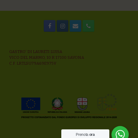
GASTRO’ DI LAURETI LUISA
VICO DEL MARMO, 10 R 17100 SAVONA
C.F. LRTLSU79A69E975V
Prenota
ora