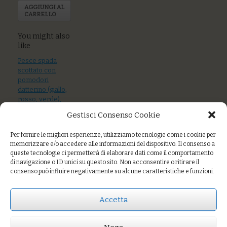
AGGIUNGI AL
CARRELLO
You might also
like
Pesce spada
scottato con
pomodori
datterino (giallo,
rosso, verde),
salsa harissa
Gestisci Consenso Cookie
Crostone al
Per fornire le migliori esperienze, utilizziamo tecnologie come i cookie per
pomodoro con
memorizzare e/o accedere alle informazioni del dispositivo. Il consenso a
filetto di pesce
queste tecnologie ci permetterà di elaborare dati come il comportamento
azzurro scottato
di navigazione o ID unici su questo sito. Non acconsentire o ritirare il
consenso può influire negativamente su alcune caratteristiche e funzioni.
Salmone selvaggio
affettato a mano
Accetta