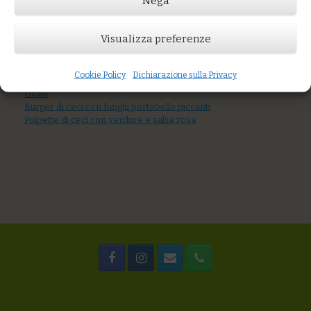
Nega
Prezzo:
€16,00
Visualizza preferenze
AGGIUNGI AL CARRELLO
You might also like
Zuppa di pesce con crostini di pane al farro: Pesce serra,
Cookie Policy
Dichiarazione sulla Privacy
sgombro, moscardini, gamberetti, cozze, vongole, arselle,
cicale
Burger di ceci con funghi portobello piccanti
Polpette di ceci con verdure e salsa rosa