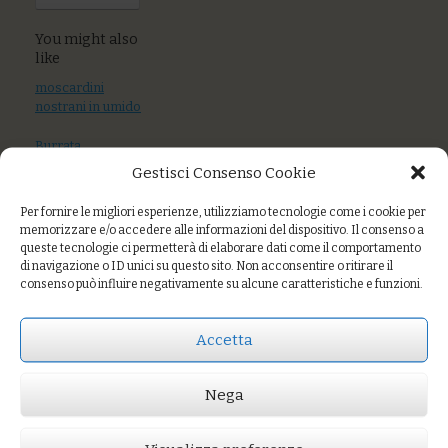
You might also
like
moscardini
nostrani in umido
Burrata,
pomodoro fresco,
Gestisci Consenso Cookie
acciughe sott’olio,
basilico
Per fornire le migliori esperienze, utilizziamo tecnologie come i cookie per
memorizzare e/o accedere alle informazioni del dispositivo. Il consenso a
Sarde a beccafico
queste tecnologie ci permetterà di elaborare dati come il comportamento
su crema di porri
di navigazione o ID unici su questo sito. Non acconsentire o ritirare il
e patate con
consenso può influire negativamente su alcune caratteristiche e funzioni.
scarola brasata
Accetta
Prezzo:
€4,00
Nega
AGGIUNGI AL CARRELLO