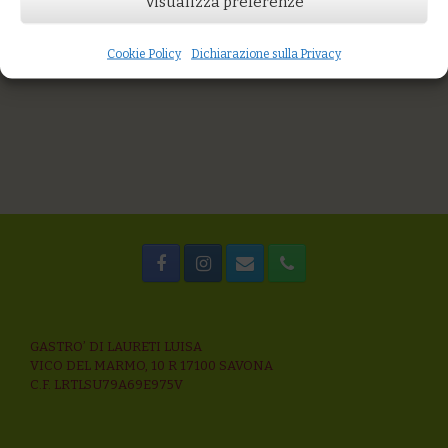
Visualizza preferenze
You might also like
burger di ceci con verza speziata e duetto di salse
Torta di cime di rapa
Cookie Policy
Dichiarazione sulla Privacy
cappon magro con filetto di pescato nostrano
GASTRO’ DI LAURETI LUISA
VICO DEL MARMO, 10 R 17100 SAVONA
C.F. LRTLSU79A69E975V