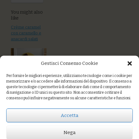
You might also
like
Crème caramel
con caramello e
anacardi salati
Gestisci Consenso Cookie
Per fornire le migliori esperienze, utilizziamo tecnologie come i cookie per
memorizzare e/o accedere alle informazioni del dispositivo. Il consenso a
Torta al cacao e
queste tecnologie ci permetterà di elaborare dati come il comportamento
frutta con
di navigazione o ID unici su questo sito. Non acconsentire o ritirare il
composta
consenso può influire negativamente su alcune caratteristiche e funzioni.
Tortino caldo alle
mele, mandorle e
Accetta
albicocche
Nega