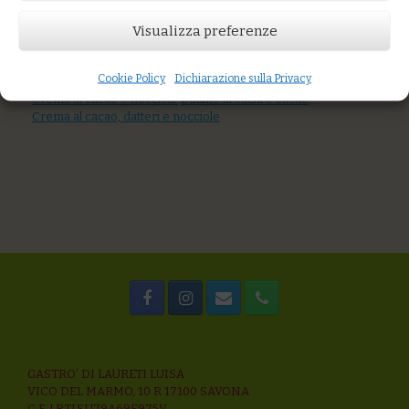
Prezzo:
€5,00
Visualizza preferenze
AGGIUNGI AL CARRELLO
Cookie Policy
Dichiarazione sulla Privacy
You might also like
Crema al cacao e nocciole
Budino ai cachi e cacao
Crema al cacao, datteri e nocciole
GASTRO’ DI LAURETI LUISA
VICO DEL MARMO, 10 R 17100 SAVONA
C.F. LRTLSU79A69E975V