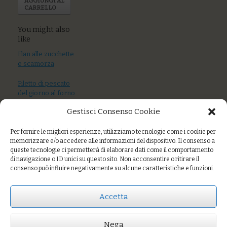
AGGIUNGI AL
CARRELLO
You might also
like
Flan alle zucchette
e scamorza
Filetto di pescato
del giorno al forno
Gestisci Consenso Cookie
Zuppa di pesce
con crostini di
Per fornire le migliori esperienze, utilizziamo tecnologie come i cookie per
pane al farro:
memorizzare e/o accedere alle informazioni del dispositivo. Il consenso a
Pesce serra,
queste tecnologie ci permetterà di elaborare dati come il comportamento
sgombro,
di navigazione o ID unici su questo sito. Non acconsentire o ritirare il
moscardini,
consenso può influire negativamente su alcune caratteristiche e funzioni.
gamberetti, cozze,
vongole, arselle,
cicale
Accetta
Nega