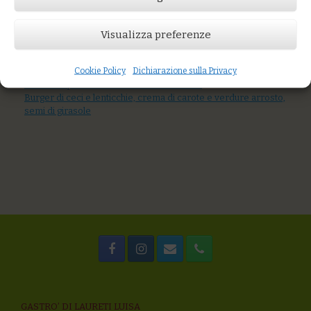
Prezzo:
€10,00
Visualizza preferenze
AGGIUNGI AL CARRELLO
You might also like
Cookie Policy
Dichiarazione sulla Privacy
burrata al coccio con spinaci spadellati
Terrina di patate e scamorza da latte fieno
Burger di ceci e lenticchie, crema di carote e verdure arrosto,
semi di girasole
GASTRO’ DI LAURETI LUISA