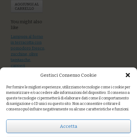
AGGIUNGI AL
CARRELLO
You might also
like
Lampuga al forno
in terracotta con
pomodoro fresco,
zucchine, olive
taggiasche,
capperi
Gestisci Consenso Cookie
Burger di polpo,
patate al forno,
Per fornire le migliori esperienze, utilizziamo tecnologie come i cookie per
insalatina e carote,
memorizzare e/o accedere alle informazioni del dispositivo. Il consenso a
ketchup “home
queste tecnologie ci permetterà di elaborare dati come il comportamento
made”
di navigazione o ID unici su questo sito. Non acconsentire o ritirare il
consenso può influire negativamente su alcune caratteristiche e funzioni.
Polpette croccanti
con cannelini e
verdure
Accetta