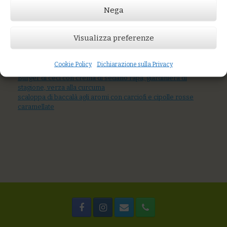
Nega
Prezzo:
€15,00
Visualizza preferenze
AGGIUNGI AL CARRELLO
You might also like
Cookie Policy
Dichiarazione sulla Privacy
Burger di ceci con sugo di melanzane
Burger di ceci con crema di sedano rapa, giardiniera di
stagione, verza alla curcuma
scaloppa di baccalà agli aromi con carciofi e cipolle rosse
caramellate