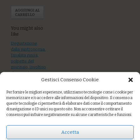
AGGIUNGI AL
CARRELLO
You might also
like
Degustazione
dalla gastronomia:
Insalata russa,
polpette del
marinaio, involtino
di verza, hummus
di ceci, verdura
Gestisci Consenso Cookie
ripiena
Per fornire le migliori esperienze, utilizziamo tecnologie come i cookie per
Gamberi rosa
memorizzare e/o accedere alle informazioni del dispositivo. Il consenso a
nostrani crudi o al
queste tecnologie ci permetterà di elaborare dati come il comportamento
vapore con
di navigazione o ID unici su questo sito. Non acconsentire o ritirare il
consenso può influire negativamente su alcune caratteristiche e funzioni.
maionese e
insalatina
Accetta
Tartare di tonnetto
con cruditè di