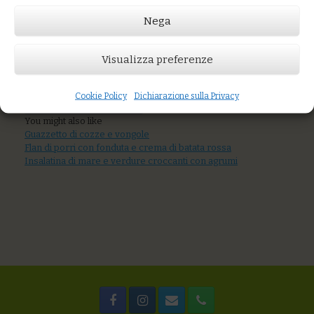
carciofi
Nega
Visualizza preferenze
Prezzo:
€10,00
Cookie Policy
Dichiarazione sulla Privacy
AGGIUNGI AL CARRELLO
You might also like
Guazzetto di cozze e vongole
Flan di porri con fonduta e crema di batata rossa
Insalatina di mare e verdure croccanti con agrumi