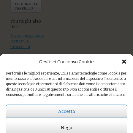
AGGIUNGI AL
CARRELLO
You might also
like
Farro con gamberi
nostrani e
broccoletti
Tagliolini alle
Gestisci Consenso Cookie
ortiche con
bocconcini di
Per fornire le migliori esperienze, utilizziamo tecnologie come i cookie per
tonno, pomodoro
memorizzare e/o accedere alle informazioni del dispositivo. Il consenso a
fresco e capperi
queste tecnologie ci permetterà di elaborare dati come il comportamento
di navigazione o ID unici su questo sito. Non acconsentire o ritirare il
Quinoa con fave e
consenso può influire negativamente su alcune caratteristiche e funzioni.
verdure di
stagione
Accetta
Nega
Prezzo:
€7,00