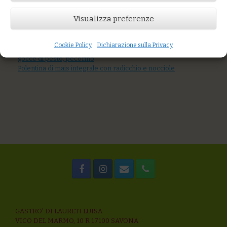
Visualizza preferenze
AGGIUNGI AL CARRELLO
You might also like
Mix di cereali al ragù di mare e olive taggiasche
Cookie Policy
Dichiarazione sulla Privacy
Gnocchi di patate con melanzane arrostite, pomodoro fresco,
gocce di pesto, pecorino
Polentina di mais integrale con radicchio e nocciole
GASTRO’ DI LAURETI LUISA
VICO DEL MARMO, 10 R 17100 SAVONA