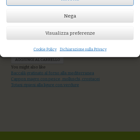
Trippa di polpo in
umido con patate
Nega
e olive taggiasche
Visualizza preferenze
Prezzo:
€19,00
Cookie Policy
Dichiarazione sulla Privacy
AGGIUNGI AL CARRELLO
You might also like
Baccalà gratinato al forno alla mediterranea
Cappon magro con pesce, molluschi, crostacei
Totani ripieni alla ligure con verdure