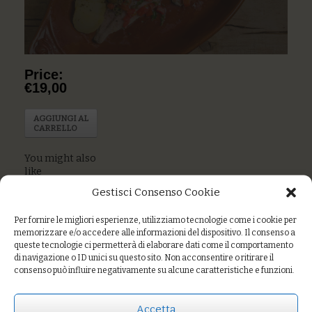
Price:
€19,00
AGGIUNGI AL
CARRELLO
You might also
like
Gestisci Consenso Cookie
Verdesca agli
agrumi e
rosmarino
Per fornire le migliori esperienze, utilizziamo tecnologie come i cookie per
memorizzare e/o accedere alle informazioni del dispositivo. Il consenso a
queste tecnologie ci permetterà di elaborare dati come il comportamento
Scaloppa di
di navigazione o ID unici su questo sito. Non acconsentire o ritirare il
baccalà con
consenso può influire negativamente su alcune caratteristiche e funzioni.
pomodori secchi
all’origano e
crema di patate
Accetta