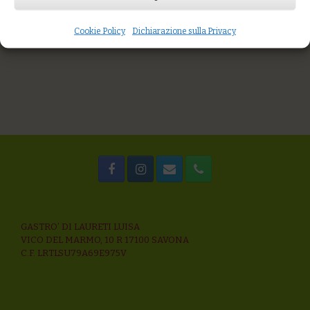
Farro decorticato al sugo di mare nostrano
Riso integrale alla “capricciosa” con carciofi e funghi freschi
Cookie Policy
Dichiarazione sulla Privacy
Spaghetti di grani antichi con cime di rapa e cozze
GASTRO’ DI LAURETI LUISA
VICO DEL MARMO, 10 R 17100 SAVONA
C.F. LRTLSU79A69E975V