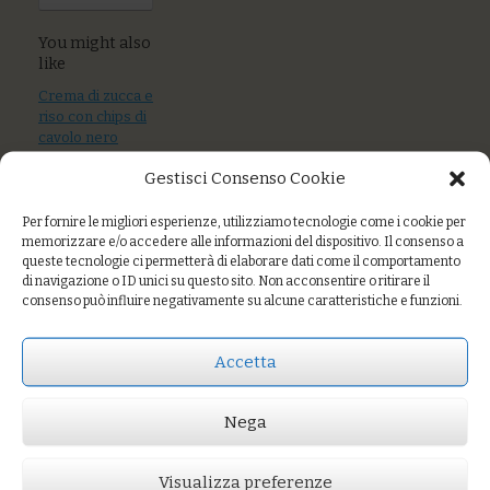
You might also
like
Crema di zucca e
riso con chips di
cavolo nero
Gestisci Consenso Cookie
Farro al sugo di
totanetti e carciofi
Per fornire le migliori esperienze, utilizziamo tecnologie come i cookie per
memorizzare e/o accedere alle informazioni del dispositivo. Il consenso a
Farro monococco
queste tecnologie ci permetterà di elaborare dati come il comportamento
ai broccoletti,
di navigazione o ID unici su questo sito. Non acconsentire o ritirare il
capperi e semi
consenso può influire negativamente su alcune caratteristiche e funzioni.
tostati
Accetta
Prezzo:
€8,00
Nega
AGGIUNGI AL CARRELLO
You might also like
Visualizza preferenze