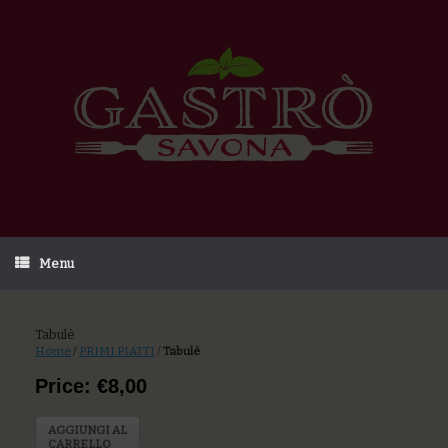
Menu
Tabulè
Home
/
PRIMI PIATTI
/
Tabulè
Price: €8,00
AGGIUNGI AL
CARRELLO