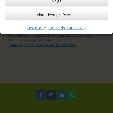
Nega
Prezzo:
€15,00
Visualizza preferenze
AGGIUNGI AL CARRELLO
Cookie Policy
Dichiarazione sulla Privacy
You might also like
Polpo burger con patate al forno, insalatina, salsa rosa
Salmone selvaggio affettato a mano
Gamberi piastrati con salsa harissa piccante