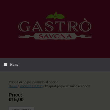
Menu
Trippa di polpo in umido al coccio
Home
/
SECONDI PIATTI
/
Trippa di polpo in umido al coccio
Price:
€15,00