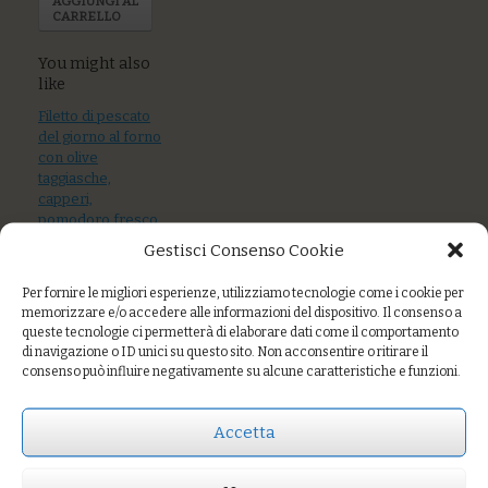
AGGIUNGI AL
CARRELLO
You might also
like
Filetto di pescato
del giorno al forno
con olive
taggiasche,
capperi,
pomodoro fresco
e erbe aromatiche
Gestisci Consenso Cookie
Uova pochè, fungo
Per fornire le migliori esperienze, utilizziamo tecnologie come i cookie per
portobello,
memorizzare e/o accedere alle informazioni del dispositivo. Il consenso a
fonduta formaggio
queste tecnologie ci permetterà di elaborare dati come il comportamento
erborinato,
di navigazione o ID unici su questo sito. Non acconsentire o ritirare il
crumble di pane
consenso può influire negativamente su alcune caratteristiche e funzioni.
Spada scottato
con cavolo cinese
Accetta
brasato e shoyu