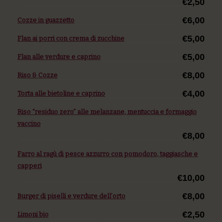
€2,50
€6,00
Cozze in guazzetto
€5,00
Flan ai porri con crema di zucchine
€5,00
Flan alle verdure e caprino
€8,00
Riso & Cozze
€4,00
Torta alle bietoline e caprino
Riso “residuo zero” alle melanzane, mentuccia e formaggio
vaccino
€8,00
Farro al ragù di pesce azzurro con pomodoro, taggiasche e
capperi
€10,00
€8,00
Burger di piselli e verdure dell’orto
€2,50
Limoni bio