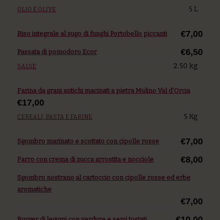
5 L
OLIO E OLIVE
€7,00
Riso integrale al sugo di funghi Portobello piccanti
€6,50
Passata di pomodoro Ecor
2.50 kg
SALSE
Farina da grani antichi macinati a pietra Mulino Val d'Orcia
€17,00
5 Kg
CEREALI, PASTA E FARINE
€7,00
Sgombro marinato e scottato con cipolle rosse
€8,00
Farro con crema di zucca arrostita e nocciole
Sgombro nostrano al cartoccio con cipolle rosse ed erbe
aromatiche
€7,00
€10,00
Burger di legumi con verdure e semi tostati