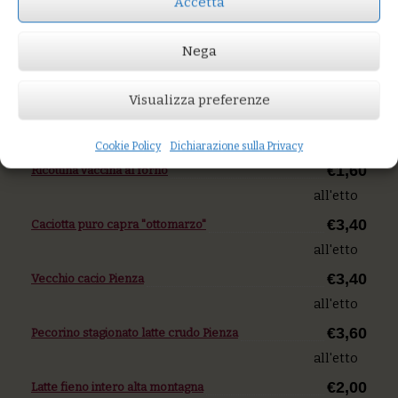
Accetta
250 g
€2,80
Gorgonzola dop
Nega
all'etto
€2,50
Visualizza preferenze
Robiola
100 g
FORMAGGI BIO
Cookie Policy
Dichiarazione sulla Privacy
€1,60
Ricottina vaccina al forno
all'etto
€3,40
Caciotta puro capra "ottomarzo"
all'etto
€3,40
Vecchio cacio Pienza
all'etto
€3,60
Pecorino stagionato latte crudo Pienza
all'etto
€2,00
Latte fieno intero alta montagna