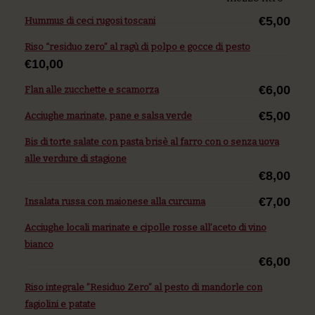
€5,00
Hummus di ceci rugosi toscani
Riso “residuo zero” al ragù di polpo e gocce di pesto
€10,00
€6,00
Flan alle zucchette e scamorza
€5,00
Acciughe marinate, pane e salsa verde
Bis di torte salate con pasta brisè al farro con o senza uova
alle verdure di stagione
€8,00
€7,00
Insalata russa con maionese alla curcuma
Acciughe locali marinate e cipolle rosse all’aceto di vino
bianco
€6,00
Riso integrale ”Residuo Zero” al pesto di mandorle con
fagiolini e patate