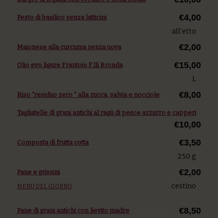
€4,00
Pesto di basilico senza latticini
all'etto
€2,00
Maionese alla curcuma senza uova
€15,00
Olio evo ligure Frantoio F.lli Bronda
L
€8,00
Riso “residuo zero “ alla zucca, salvia e nocciole
Tagliatelle di grani antichi al ragù di pesce azzurro e capperi
€10,00
€3,50
Composta di frutta cotta
250 g
€2,00
Pane e grissini
cestino
MENU DEL GIORNO
€8,50
Pane di grani antichi con lievito madre