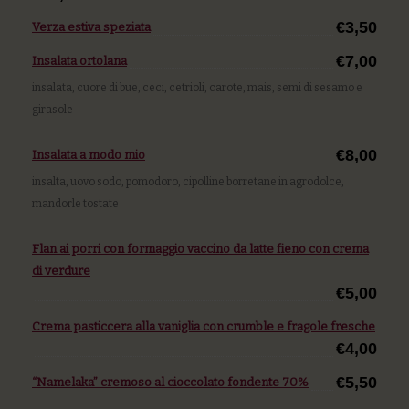
€3,50
Verza estiva speziata
€7,00
Insalata ortolana
insalata, cuore di bue, ceci, cetrioli, carote, mais, semi di sesamo e
girasole
€8,00
Insalata a modo mio
insalta, uovo sodo, pomodoro, cipolline borretane in agrodolce,
mandorle tostate
Flan ai porri con formaggio vaccino da latte fieno con crema
di verdure
€5,00
Crema pasticcera alla vaniglia con crumble e fragole fresche
€4,00
€5,50
“Namelaka” cremoso al cioccolato fondente 70%