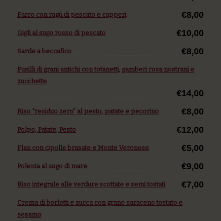
€8,00
Farro con ragù di pescato e capperi
€10,00
Gigli al sugo rosso di pescato
€8,00
Sarde a beccafico
Fusilli di grani antichi con totanetti, gamberi rosa nostrani e
zucchette
€14,00
€8,00
Riso “residuo zero” al pesto, patate e pecorino
€12,00
Polpo, Patate, Pesto
€5,00
Flan con cipolle brasate e Monte Veronese
€9,00
Polenta al sugo di mare
€7,00
Riso integrale alle verdure scottate e semi tostati
Crema di borlotti e zucca con grano saraceno tostato e
sesamo