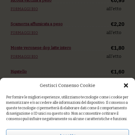
€0,95
Ricotta vaccina a peso
all'etto
FORMAGGI BIO
€2,20
Scamorza affumicata a peso
all'etto
FORMAGGI BIO
€1,80
Monte veronese dop latte intero
all'etto
FORMAGGI BIO
€1,60
Rigatello
all'etto
FORMAGGI BIO
Gestisci Consenso Cookie
€1,40
Latteria "ottomarzo"
Per fornire le migliori esperienze, utilizziamo tecnologie come i cookie per
memorizzare e/o accedere alle informazioni del dispositivo. Il consenso a
all'etto
queste tecnologie ci permetterà di elaborare dati come il comportamento
€1,60
di navigazione o ID unici su questo sito. Non acconsentire o ritirare il
Caciottina fresca
consenso può influire negativamente su alcune caratteristiche e funzioni.
all'etto
€3,80
Burro bio