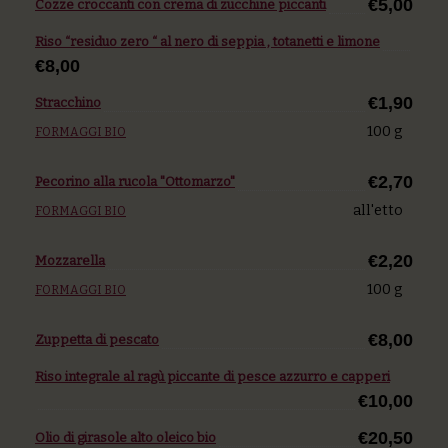
€5,00
Cozze croccanti con crema di zucchine piccanti
Riso “residuo zero “ al nero di seppia , totanetti e limone
€8,00
€1,90
Stracchino
100 g
FORMAGGI BIO
€2,70
Pecorino alla rucola "Ottomarzo"
all'etto
FORMAGGI BIO
€2,20
Mozzarella
100 g
FORMAGGI BIO
€8,00
Zuppetta di pescato
Riso integrale al ragù piccante di pesce azzurro e capperi
€10,00
€20,50
Olio di girasole alto oleico bio