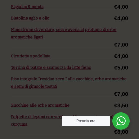
€4,00
Fagiolini & menta
€4,00
Bietoline aglio e olio
Minestrone di verdure, ceci e avena al profumo di erbe
aromatiche liguri
€7,00
€4,00
Cicorietta spadellata
€5,00
Terrina di patate e scamorza da latte fieno
Riso integrale “residuo zero “ alle zucchine, erbe aromatiche
e semi di girasole tostati
€7,00
€3,50
Zucchine alle erbe aromatiche
Polpette di legumi con verdure al forno e maionese alla
Prenota
ora
curcuma
€8,00