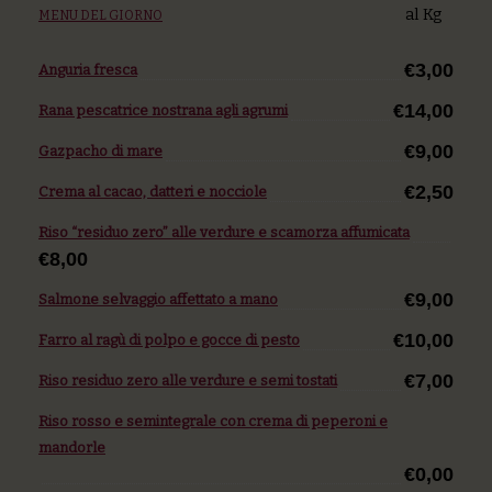
al Kg
MENU DEL GIORNO
€3,00
Anguria fresca
€14,00
Rana pescatrice nostrana agli agrumi
€9,00
Gazpacho di mare
€2,50
Crema al cacao, datteri e nocciole
Riso “residuo zero” alle verdure e scamorza affumicata
€8,00
€9,00
Salmone selvaggio affettato a mano
€10,00
Farro al ragù di polpo e gocce di pesto
€7,00
Riso residuo zero alle verdure e semi tostati
Riso rosso e semintegrale con crema di peperoni e
mandorle
€0,00