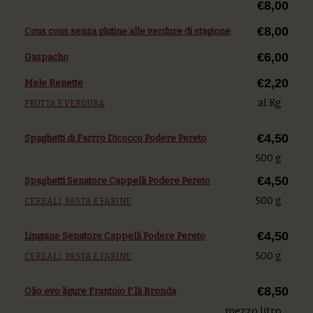
€8,00
€8,00
Cous cous senza glutine alle verdure di stagione
€6,00
Gazpacho
€2,20
Mele Renette
al Kg
FRUTTA E VERDURA
€4,50
Spaghetti di Farrro Dicocco Podere Pereto
500 g
€4,50
Spaghetti Senatore Cappelli Podere Pereto
500 g
CEREALI, PASTA E FARINE
€4,50
Linguine Senatore Cappelli Podere Pereto
500 g
CEREALI, PASTA E FARINE
€8,50
Olio evo ligure Frantoio F.lli Bronda
mezzo litro