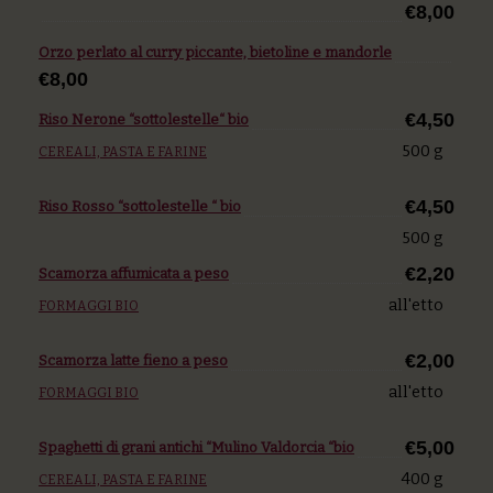
€8,00
Orzo perlato al curry piccante, bietoline e mandorle
€8,00
€4,50
Riso Nerone “sottolestelle“ bio
500 g
CEREALI, PASTA E FARINE
€4,50
Riso Rosso “sottolestelle “ bio
500 g
€2,20
Scamorza affumicata a peso
all'etto
FORMAGGI BIO
€2,00
Scamorza latte fieno a peso
all'etto
FORMAGGI BIO
€5,00
Spaghetti di grani antichi “Mulino Valdorcia “bio
400 g
CEREALI, PASTA E FARINE