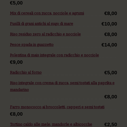
€5,00
€8,00
Mix di cereali con zucca, nocciole e agrumi
€10,00
Fusilli di grani antichi al sugo di mare
€8,00
Riso residuo zero al radicchio e nocciole
€14,00
Pesce spada in guazzetto
Polentina di mais integrale con radicchio e nocciole
€9,00
€5,00
Radicchio al forno
Riso integrale con crema di zucca, semi tostati alla paprika e
mandarino
€8,00
Farro monococco ai broccoletti, capperi e semi tostati
€8,00
€2,50
Tortino caldo alle mele, mandorle e albicocche