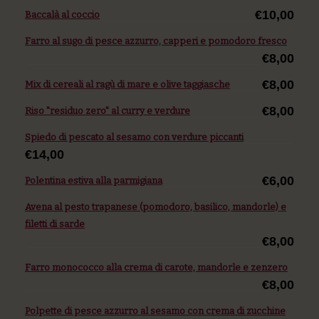
€10,00
Baccalà al coccio
Farro al sugo di pesce azzurro, capperi e pomodoro fresco
€8,00
€8,00
Mix di cereali al ragù di mare e olive taggiasche
€8,00
Riso "residuo zero" al curry e verdure
Spiedo di pescato al sesamo con verdure piccanti
€14,00
€6,00
Polentina estiva alla parmigiana
Avena al pesto trapanese (pomodoro, basilico, mandorle) e
filetti di sarde
€8,00
Farro monococco alla crema di carote, mandorle e zenzero
€8,00
Polpette di pesce azzurro al sesamo con crema di zucchine