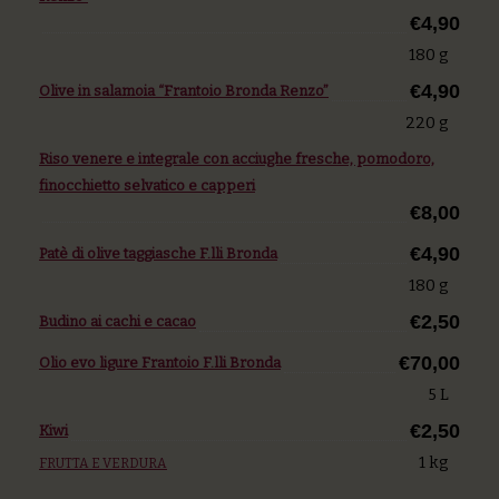
€4,90
180 g
€4,90
Olive in salamoia “Frantoio Bronda Renzo”
220 g
Riso venere e integrale con acciughe fresche, pomodoro,
finocchietto selvatico e capperi
€8,00
€4,90
Patè di olive taggiasche F.lli Bronda
180 g
€2,50
Budino ai cachi e cacao
€70,00
Olio evo ligure Frantoio F.lli Bronda
5 L
€2,50
Kiwi
1 kg
FRUTTA E VERDURA