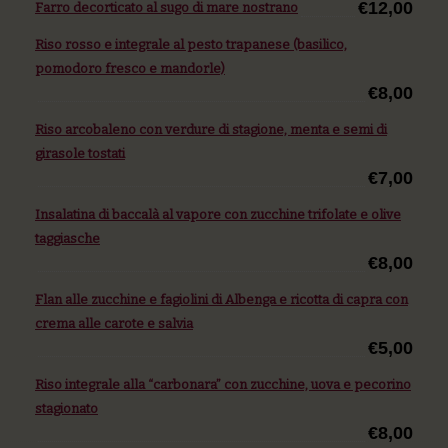
€12,00
Farro decorticato al sugo di mare nostrano
Riso rosso e integrale al pesto trapanese (basilico,
pomodoro fresco e mandorle)
€8,00
Riso arcobaleno con verdure di stagione, menta e semi di
girasole tostati
€7,00
Insalatina di baccalà al vapore con zucchine trifolate e olive
taggiasche
€8,00
Flan alle zucchine e fagiolini di Albenga e ricotta di capra con
crema alle carote e salvia
€5,00
Riso integrale alla “carbonara” con zucchine, uova e pecorino
stagionato
€8,00